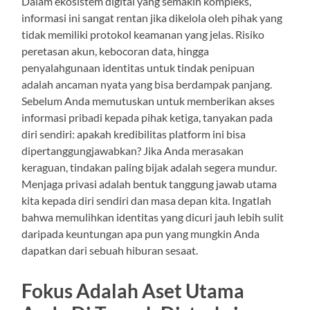
Dalam ekosistem digital yang semakin kompleks,
informasi ini sangat rentan jika dikelola oleh pihak yang
tidak memiliki protokol keamanan yang jelas. Risiko
peretasan akun, kebocoran data, hingga
penyalahgunaan identitas untuk tindak penipuan
adalah ancaman nyata yang bisa berdampak panjang.
Sebelum Anda memutuskan untuk memberikan akses
informasi pribadi kepada pihak ketiga, tanyakan pada
diri sendiri: apakah kredibilitas platform ini bisa
dipertanggungjawabkan? Jika Anda merasakan
keraguan, tindakan paling bijak adalah segera mundur.
Menjaga privasi adalah bentuk tanggung jawab utama
kita kepada diri sendiri dan masa depan kita. Ingatlah
bahwa memulihkan identitas yang dicuri jauh lebih sulit
daripada keuntungan apa pun yang mungkin Anda
dapatkan dari sebuah hiburan sesaat.
Fokus Adalah Aset Utama